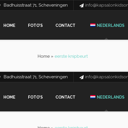
Badhuisstraat 71, Scheveningen
info@kapsalonkidsonl
HOME
FOTO’S
CONTACT
NEDERLANDS
Home
»
eerste knipbeurt
Badhuisstraat 71, Scheveningen
info@kapsalonkidsonl
HOME
FOTO’S
CONTACT
NEDERLANDS