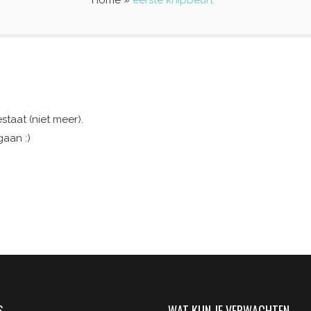
Home
»
eerste knipbeurt
staat (niet meer).
gaan :)
S
WAT KUN JE VERWACHTEN