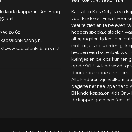
te kinderkapper in Den Haag
Kapsalon Kids Only is een k
5 jaar!
voor kinderen. Er valt voor k
veel te zien en te beleven. W
 350 20 62
hebben speciale stoelen wa
allerjongsten tijdens een aut
kapsalonkidsonly.nl
motorritje snel worden gekni
://www.kapsalonkidsonly.nl/
hebben een ballenbak voor
kleintjes en de kids kunnen
op de Wii. Uw kind wordt ge
door professionele kinderkap
Alle kinderen zijn welkom, o
degene het heel spannend v
Bij kinderkapsalon Kids Only 
de kapper gaan een feestje!