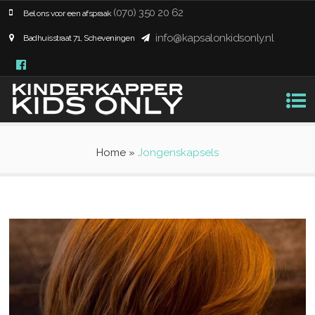
(070) 350 20 62
Bel ons voor een afspraak
info@kapsalonkidsonly.nl
Badhuisstraat 71, Scheveningen
Home
»
Jongenskapsels