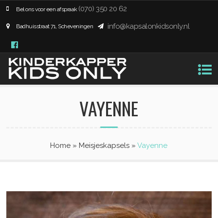
(070) 350 20 62
Bel ons voor een afspraak
info@kapsalonkidsonly.nl
Badhuisstraat 71, Scheveningen
VAYENNE
Home
»
Meisjeskapsels
»
Vayenne