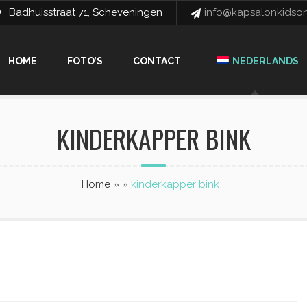
Badhuisstraat 71, Scheveningen
info@kapsalonkidsonl
HOME
FOTO’S
CONTACT
NEDERLANDS
KINDERKAPPER BINK
Home
»
»
kinderkapper bink