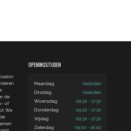
OPENINGSTIJDEN
apsalon
inderen
Maandag
Gesloten
e
Dinsdag
Gesloten
ar de
Woensdag
09:30 - 17:30
o- of
Donderdag
09:30 - 17:30
pt. We
 de
Vrijdag
09:30 - 17:30
 gamen
Zaterdag
09:00 - 16:00
knipt