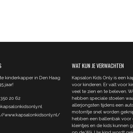
S
WAT KUN JE VERWACHTEN
te kinderkapper in Den Haag
Kapsalon Kids Only is een k
5 jaar!
voor kinderen. Er valt voor k
veel te zien en te beleven. W
 350 20 62
hebben speciale stoelen wa
allerjongsten tijdens een aut
kapsalonkidsonly.nl
motorritje snel worden gekni
://www.kapsalonkidsonly.nl/
hebben een ballenbak voor
kleintjes en de kids kunnen
op de Wii. Uw kind wordt ge