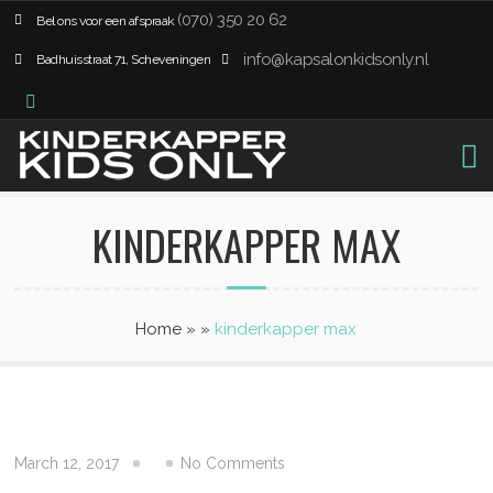
(070) 350 20 62
Bel ons voor een afspraak
info@kapsalonkidsonly.nl
Badhuisstraat 71, Scheveningen
KINDERKAPPER MAX
Home
»
»
kinderkapper max
March 12, 2017
No Comments