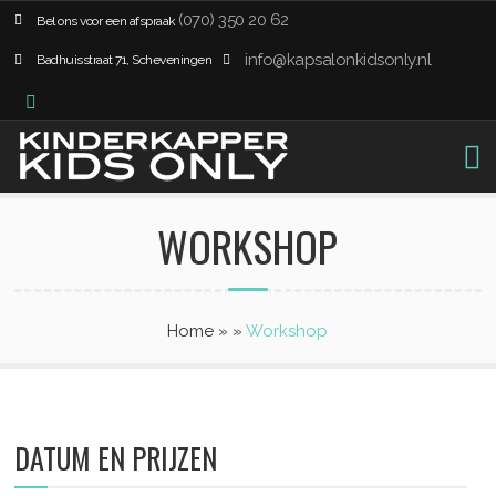
(070) 350 20 62
Bel ons voor een afspraak
info@kapsalonkidsonly.nl
Badhuisstraat 71, Scheveningen
WORKSHOP
Home
»
»
Workshop
DATUM EN PRIJZEN